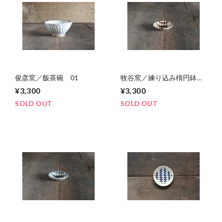
俊彦窯／飯茶碗 01
牧谷窯／練り込み楕円鉢
（小） 02
¥3,300
¥3,300
SOLD OUT
SOLD OUT