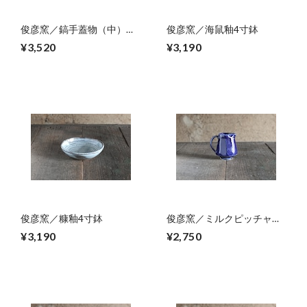
俊彦窯／鎬手蓋物（中）
俊彦窯／海鼠釉4寸鉢
01
¥3,520
¥3,190
俊彦窯／糠釉4寸鉢
俊彦窯／ミルクピッチャ
ー 03
¥3,190
¥2,750