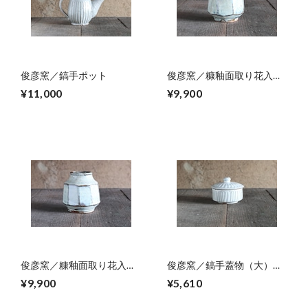
俊彦窯／鎬手ポット
俊彦窯／糠釉面取り花入
02
¥11,000
¥9,900
俊彦窯／糠釉面取り花入
俊彦窯／鎬手蓋物（大）
01
02
¥9,900
¥5,610