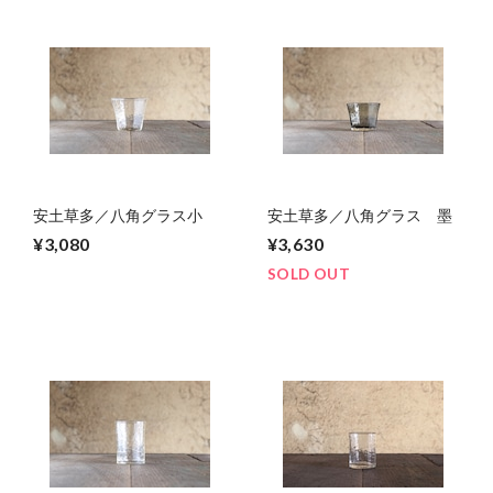
安土草多／八角グラス小
安土草多／八角グラス 墨
¥3,080
¥3,630
SOLD OUT