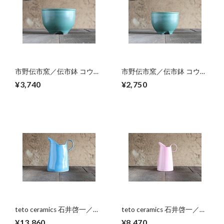
市野伝市窯／伝市鉢 コウロ
市野伝市窯／伝市鉢 コウロ
型5号青銅フルカラー
型4号青銅フルカラー
¥3,740
¥2,750
teto ceramics 石井啓一／ピ
teto ceramics 石井啓一／ピ
ッチャー大
ッチャー中
¥13,860
¥8,470