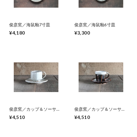
俊彦窯／海鼠釉7寸皿
俊彦窯／海鼠釉6寸皿
¥4,180
¥3,300
俊彦窯／カップ＆ソーサー
俊彦窯／カップ＆ソーサー
04
03
¥4,510
¥4,510