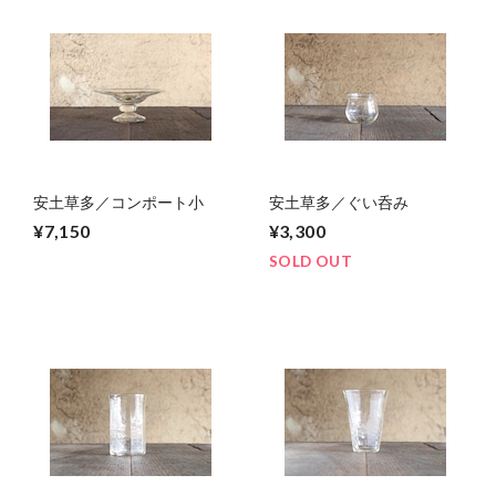
安土草多／コンポート小
安土草多／ぐい呑み
¥7,150
¥3,300
SOLD OUT