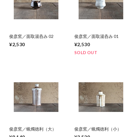
俊彦窯／面取湯呑み 02
俊彦窯／面取湯呑み 01
¥2,530
¥2,530
SOLD OUT
俊彦窯／蝋燭徳利（大）
俊彦窯／蝋燭徳利（小）
¥8,140
¥3,520