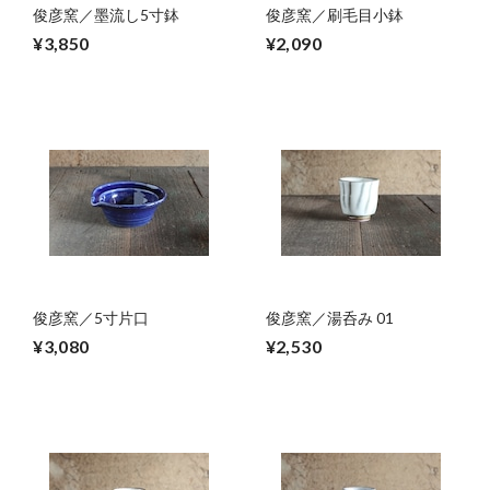
俊彦窯／墨流し5寸鉢
俊彦窯／刷毛目小鉢
¥3,850
¥2,090
俊彦窯／5寸片口
俊彦窯／湯呑み 01
¥3,080
¥2,530