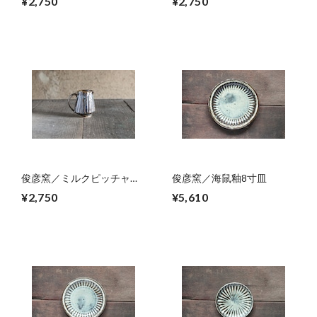
¥2,750
¥2,750
俊彦窯／ミルクピッチャ
俊彦窯／海鼠釉8寸皿
ー 01
¥2,750
¥5,610