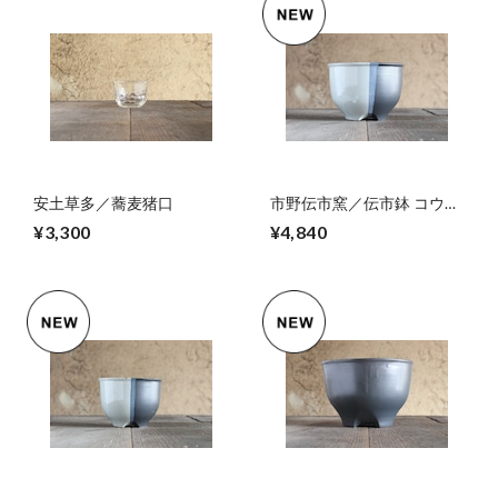
安土草多／蕎麦猪口
市野伝市窯／伝市鉢 コウロ
型5号掛け分け
¥3,300
¥4,840