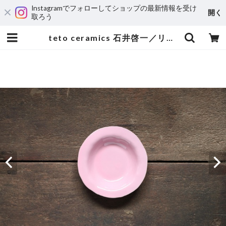
Instagramでフォローしてショップの最新情報を受け
開く
取ろう
teto ceramics 石井啓一／リム皿小 03 | stockkyoto