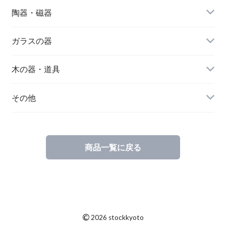
陶器・磁器
作り手から選ぶ
ガラスの器
器の種類から選ぶ
作り手から選ぶ
木の器・道具
器の種類から選ぶ
作り手から選ぶ
その他
器の種類から選ぶ
注連飾り
商品一覧に戻る
©
2026 stockkyoto