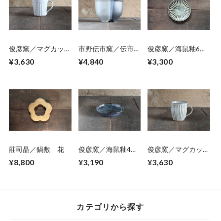
俊彦窯／マグカッ
市野伝市窯／伝市鉢
俊彦窯／海鼠釉6寸
プ 01
コウロ型5号掛け分
皿
¥3,630
¥4,840
¥3,300
け
莊司晶／鍋敷 花
俊彦窯／海鼠釉4寸
俊彦窯／マグカッ
鉢
プ 05
¥8,800
¥3,190
¥3,630
カテゴリから探す