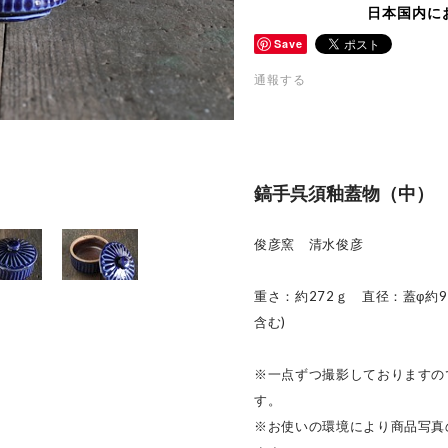
日本国内に
Save
通報する
鎬手呉須釉蓋物（中）
俊彦窯 清水俊彦
重さ：約272ｇ 直径：蓋φ約9㎝
含む)
※一点ずつ撮影しておりますの
す。
※お使いの環境により商品写真