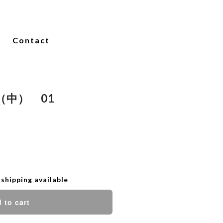
Contact
（中） 01
 shipping available
 to cart