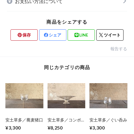
お支払い方法について
商品をシェアする
保存
シェア
LINE
ツイート
報告する
同じカテゴリの商品
安土草多／蕎麦猪口
安土草多／コンポー
安土草多／ぐい呑み
ト
¥3,300
¥8,250
¥3,300