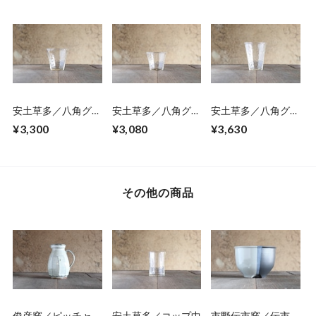
安土草多／八角グラ
安土草多／八角グラ
安土草多／八角グラ
ス中
ス小
ス大
¥3,300
¥3,080
¥3,630
その他の商品