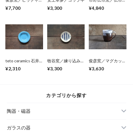
俊彦窯／ピッチャー
安土草多／コップ中
市野伝市窯／伝市鉢
04
コウロ型5号掛け分
¥7,700
¥3,300
¥4,840
け
teto ceramics 石井
牧谷窯／練り込み4
俊彦窯／マグカッ
啓一／リム皿小
寸皿 02
プ 06
¥2,310
¥3,300
¥3,630
02
カテゴリから探す
陶器・磁器
作り手から選ぶ
ガラスの器