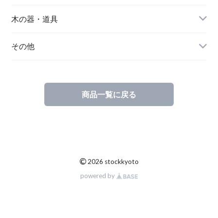
器の種類から選ぶ
作り手から選ぶ
木の器・道具
器の種類から選ぶ
作り手から選ぶ
その他
器の種類から選ぶ
注連飾り
商品一覧に戻る
©
2026 stockkyoto
powered by