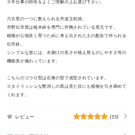
※手仕事の特性をよくご理解の上お選び下さい。
六古窯の一つに数えられる丹波立杭焼。
市野伝市窯は植木鉢を専門に作陶されている窯元です。
植物が心地良く育つために考え出された土の配合で作られる
伝市鉢。
シンプルな形には、水捌けの良さや植え替えのしやすさ等の
機能美が備わっています。
こちらのコウロ型は石膏の型で成型されています。
スタイリッシュな艶消しの黒は見た目にも植物を引き締めて
くれます。
レビュー
(15)