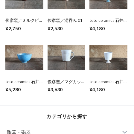
俊彦窯／ミルクピッ
俊彦窯／湯呑み 01
teto ceramics 石井
チャー 05
啓一／ゴブレット
¥2,750
¥2,530
¥4,180
02
teto ceramics 石井
俊彦窯／マグカッ
teto ceramics 石井
啓一／ボウル小
プ 01
啓一／ゴブレット
¥5,280
¥3,630
¥4,180
02
01
カテゴリから探す
陶器・磁器