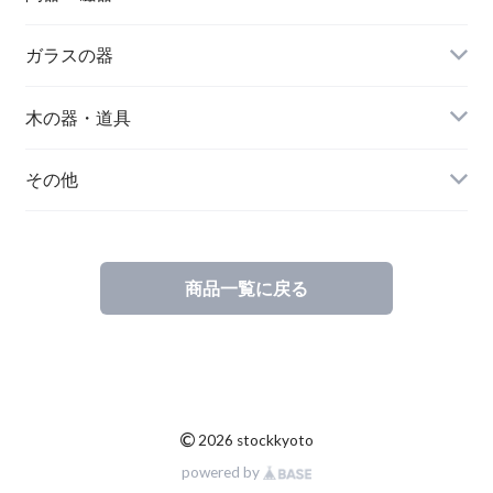
作り手から選ぶ
ガラスの器
器の種類から選ぶ
作り手から選ぶ
木の器・道具
器の種類から選ぶ
作り手から選ぶ
その他
器の種類から選ぶ
注連飾り
商品一覧に戻る
©
2026 stockkyoto
powered by