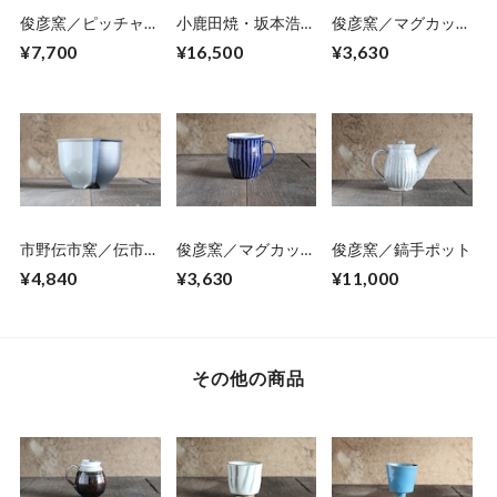
俊彦窯／ピッチャー
小鹿田焼・坂本浩二
俊彦窯／マグカッ
03
窯／8寸ピッチャ
プ 06
¥7,700
¥16,500
¥3,630
ー 01
市野伝市窯／伝市鉢
俊彦窯／マグカッ
俊彦窯／鎬手ポット
コウロ型5号掛け分
プ 08
¥4,840
¥3,630
¥11,000
け
その他の商品