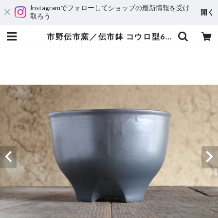
Instagramでフォローしてショップの最新情報を受け
開く
取ろう
市野伝市窯／伝市鉢 コウロ型6号艶消し黒フルカラー | stockkyoto