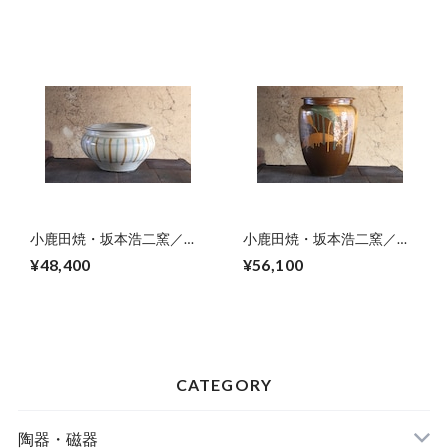
小鹿田焼・坂本浩二窯／水
小鹿田焼・坂本浩二窯／１
蓮鉢
斗３升甕
¥48,400
¥56,100
CATEGORY
陶器・磁器