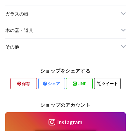
作り手から選ぶ
ガラスの器
器の種類から選ぶ
作り手から選ぶ
木の器・道具
器の種類から選ぶ
作り手から選ぶ
その他
器の種類から選ぶ
注連飾り
ショップをシェアする
保存
シェア
LINE
ツイート
ショップのアカウント
Instagram