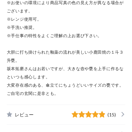
※お使いの環境により商品写真の色の見え方が異なる場合が
ございます。
※レンジ使用可。
※手洗い推奨。
※手仕事の特性をよくご理解の上お選び下さい。
大胆に打ち掛けられた釉薬の流れが美しい小鹿田焼の１斗３
升甕。
坂本拓磨さんはお若いですが、大きな壺や甕を上手に作るな
といつも感心します。
大変存在感のある、傘立てにちょうどいいサイズの甕です。
ご自宅の玄関に是非とも。
レビュー
(15)