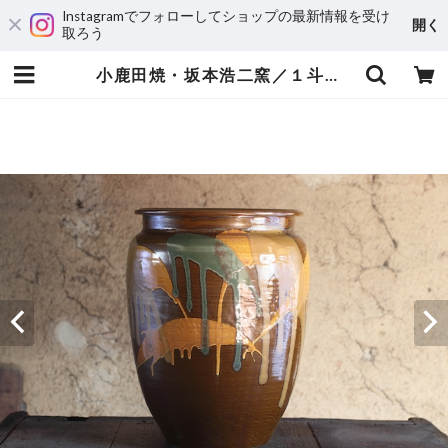
Instagramでフォローしてショップの最新情報を受け
開く
取ろう
小鹿田焼・坂本浩二窯／１斗３升甕 | stockkyoto