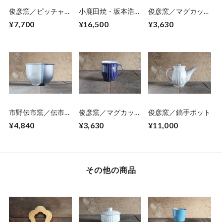
俊彦窯／ピッチャー
小鹿田焼・坂本浩二
俊彦窯／マグカッ
03
窯／8寸ピッチャ
プ 06
¥7,700
¥16,500
¥3,630
ー 01
市野伝市窯／伝市鉢
俊彦窯／マグカッ
俊彦窯／鎬手ポット
コウロ型5号掛け分
プ 08
¥4,840
¥3,630
¥11,000
け
その他の商品