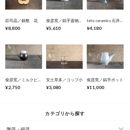
莊司晶／鍋敷 花
俊彦窯／鎬手蓋物
teto ceramics 石井
（大） 02
啓一／ゴブレット
¥8,800
¥5,610
¥4,180
02
俊彦窯／ミルクピッ
安土草多／コップ小
俊彦窯／鎬手ポット
チャー 05
¥2,750
¥3,080
¥11,000
カテゴリから探す
陶器・磁器