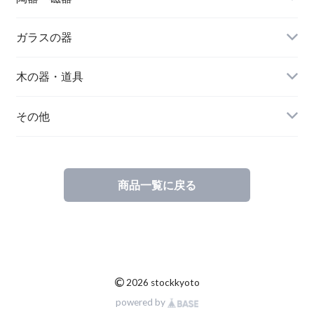
作り手から選ぶ
ガラスの器
器の種類から選ぶ
作り手から選ぶ
木の器・道具
器の種類から選ぶ
作り手から選ぶ
その他
器の種類から選ぶ
注連飾り
商品一覧に戻る
©
2026 stockkyoto
powered by