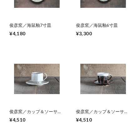
俊彦窯／海鼠釉7寸皿
俊彦窯／海鼠釉6寸皿
¥4,180
¥3,300
俊彦窯／カップ＆ソーサー
俊彦窯／カップ＆ソーサー
04
03
¥4,510
¥4,510