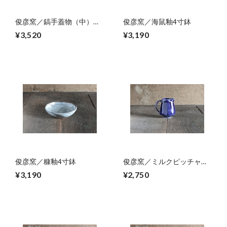
俊彦窯／鎬手蓋物（中）
俊彦窯／海鼠釉4寸鉢
01
¥3,520
¥3,190
俊彦窯／糠釉4寸鉢
俊彦窯／ミルクピッチャ
ー 03
¥3,190
¥2,750