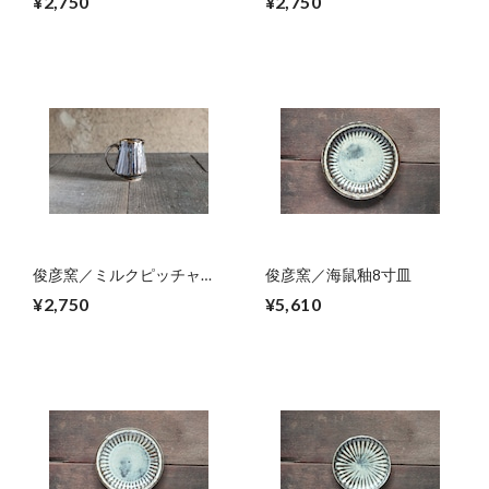
¥2,750
¥2,750
俊彦窯／ミルクピッチャ
俊彦窯／海鼠釉8寸皿
ー 01
¥2,750
¥5,610