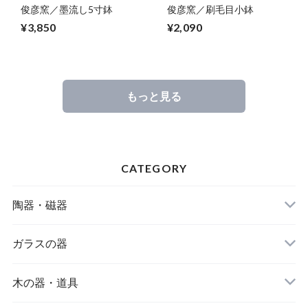
俊彦窯／墨流し5寸鉢
俊彦窯／刷毛目小鉢
¥3,850
¥2,090
もっと見る
CATEGORY
陶器・磁器
作り手から選ぶ
ガラスの器
器の種類から選ぶ
作り手から選ぶ
木の器・道具