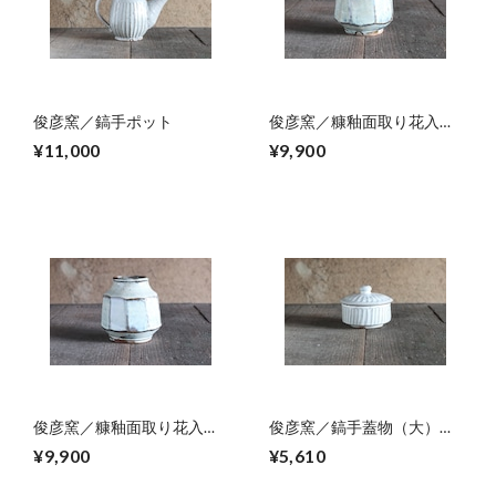
俊彦窯／鎬手ポット
俊彦窯／糠釉面取り花入
02
¥11,000
¥9,900
俊彦窯／糠釉面取り花入
俊彦窯／鎬手蓋物（大）
01
02
¥9,900
¥5,610